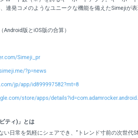
、連発コメのようなユニークな機能を備えたSimejiが
Android版とiOS版の合算）
ter.com/Simeji_pr
/simeji.me/?p=news
le.com/jp/app/id899997582?mt=8
oogle.com/store/apps/details?id=com.adamrocker.android.
グラビティ)」とは
ない日常を気軽にシェアでき、”トレンド寸前の次世代SNS