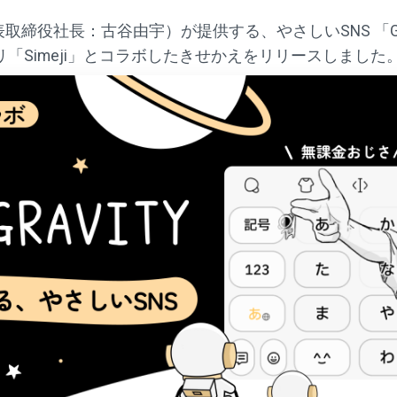
締役社長：古谷由宇）が提供する、やさしいSNS 「GRAVIT
「Simeji」とコラボしたきせかえをリリースしました