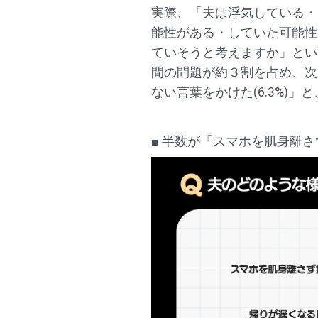
実際、「夫は浮気している・し
能性がある・していた可能性が
ていそうと考えますか」という
間の問題が約３割を占め、次い
ない言葉をかけた(6.3%)
■ 半数が「スマホを肌身離