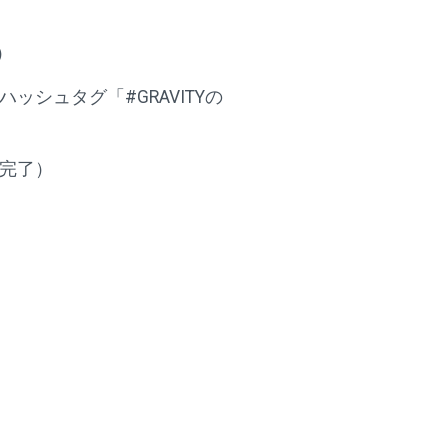
）
シュタグ「#GRAVITYの
応募完了）