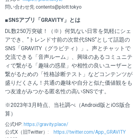
問い合わせ先 contents@plott.tokyo
■SNSアプリ「GRAVITY」とは
DL数250万突破！（※）何気ない日常を気軽にシェ
アでき、”トレンド寸前の次世代SNS”として話題の
SNS「GRAVITY（グラビティ）」。声とチャットで
交流できる「音声ルーム」、興味のあるコミュニテ
ィで繋がる「趣味の惑星」や相性の良いユーザーと
繋がるための「性格診断テスト」などコンテンツが
盛りだくさん！共通の趣味や自分と似た価値観をも
つ友達がみつかる匿名性の高いSNSです。
※2023年3月時点、当社調べ（Android版とiOS版合
算）
公式HP:
https://gravity.place/
公式X（旧Twitter）:
https://twitter.com/App_GRAVITY